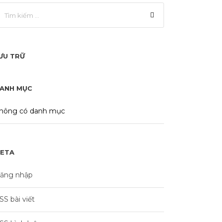
ƯU TRỮ
ANH MỤC
hông có danh mục
ETA
ăng nhập
SS bài viết