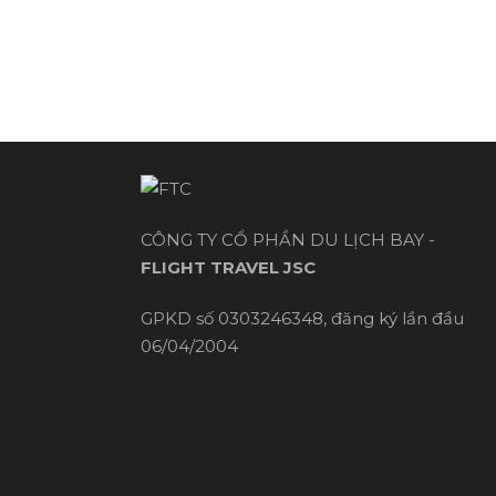
CÔNG TY CỔ PHẦN DU LỊCH BAY -
FLIGHT TRAVEL JSC
GPKD số 0303246348, đăng ký lần đầu
06/04/2004