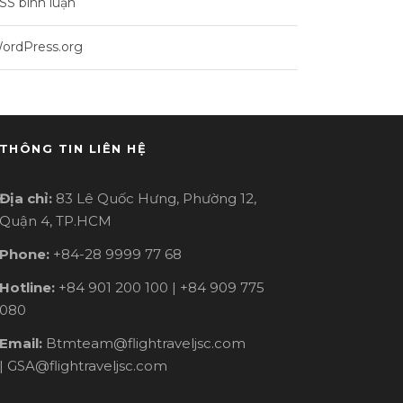
SS bình luận
ordPress.org
THÔNG TIN LIÊN HỆ
Địa chỉ:
83 Lê Quốc Hưng, Phường 12,
Quận 4, TP.HCM
Phone:
+84-28 9999 77 68
Hotline:
+84 901 200 100 | +84 909 775
080
Email:
Btmteam@flightraveljsc.com
| GSA@flightraveljsc.com