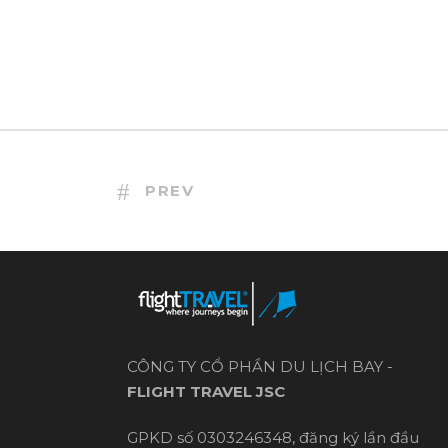
PREV
CÔNG TY CỔ PHẦN DU LỊCH BAY -
FLIGHT TRAVEL JSC
GPKD số 0303246348, đăng ký lần đầu