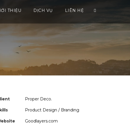
IỚI THIỆU
DỊCH VỤ
LIÊN HỆ
lient
Proper Deco.
kills
Product Design / Branding
ebsite
Goodlayers.com