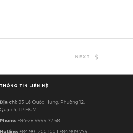
NEXT
THÔNG TIN LIÊN HỆ
Địa chỉ:
83 Lê Quốc Hưng, Phường 12,
Quận 4, TP.HCM
Phone:
+84-28 9999 77 68
Hotline:
+84 901 200 100 | +84 909 775