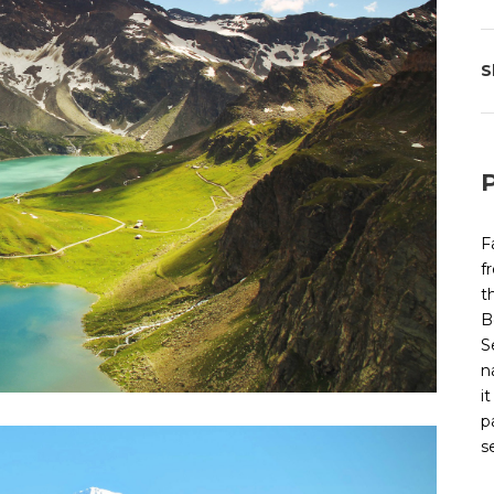
S
P
F
f
t
B
S
n
i
p
s