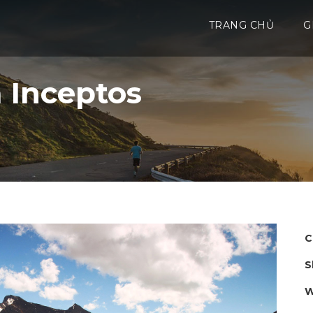
TRANG CHỦ
G
a Inceptos
C
S
W